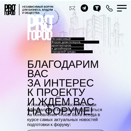
Независимый
Форум девелоперов,
архитекторов,
и дизайнеров
городской среды.
БЛАГОДАРИМ
ВАС
ЗА ИНТЕРЕС
К ПРОЕКТУ
И ЖДЁМ ВАС
А пока предлагаем посетить наши
НА ФОРУМЕ!
официальные каналы и подписаться
на обновления чтобы быть всегда в
курсе самых актуальных новостей
подготовки к форуму: